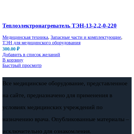
Теплоэлектронагреватель ТЭН-13-2,2-0-220
Медицинская техника
,
Запасные части и комплектующие
,
ТЭН для медицинского оборудования
300.00
₽
Добавить в список желаний
В корзину
Быстрый просмотр
Все медицинское оборудование, представленное
на сайте, предназначено для применения в
условиях медицинских учреждений по
назначению врача. Опубликованные материалы –
исключительно для ознакомления.