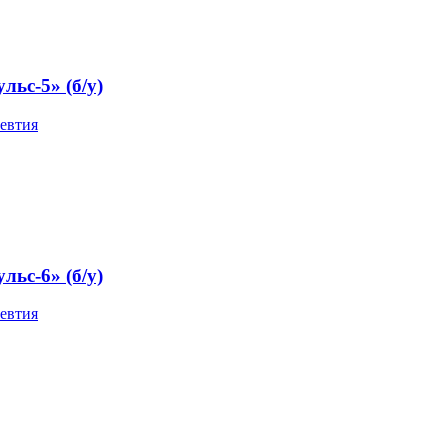
ьс-5» (б/у)
евтия
ьс-6» (б/у)
евтия