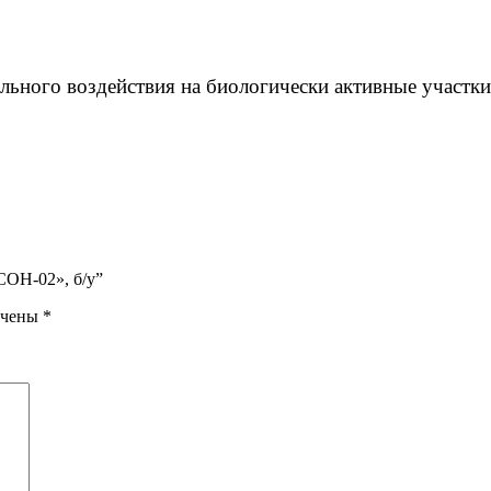
ьного воздействия на биологически активные участки
СОН-02», б/у”
ечены
*