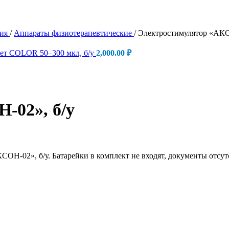
пия
/
Аппараты физиотерапевтические
/
Электростимулятор «АКС
ет COLOR 50–300 мкл, б/у
2,000.00
₽
-02», б/у
ОН-02», б/у. Батарейки в комплект не входят, документы отсу