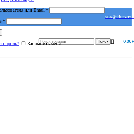
Обязательно
ользователя или Email
*
zakaz@deltarezerv.r
Обязательно
ь
*
0.00
Поиск
и пароль?
Запомнить меня