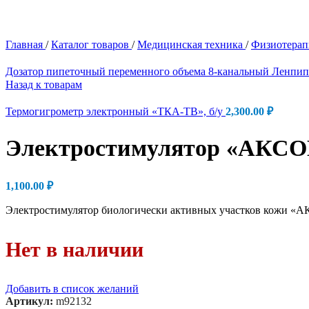
Главная
/
Каталог товаров
/
Медицинская техника
/
Физиотера
Дозатор пипеточный переменного объема 8-канальный Ленпип
Назад к товарам
Термогигрометр электронный «ТКА-ТВ», б/у
2,300.00
₽
Электростимулятор «АКСОН
1,100.00
₽
Электростимулятор биологически активных участков кожи «АКС
Нет в наличии
Добавить в список желаний
Артикул:
m92132