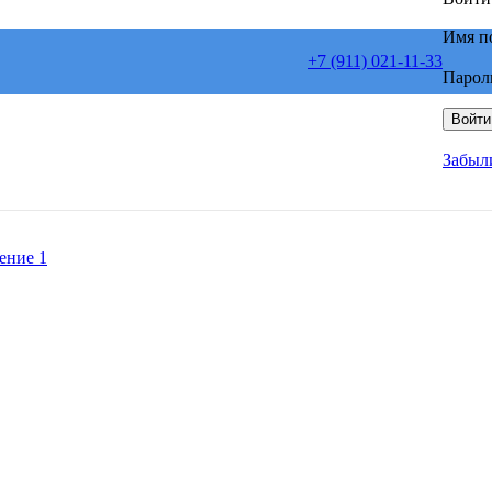
Имя п
+7 (911) 021-11-33
Парол
Войти
Забыл