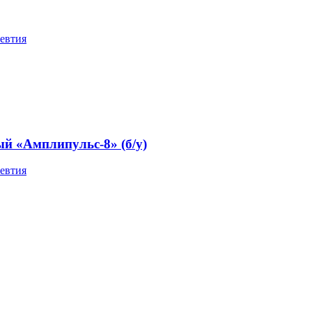
евтия
й «Амплипульс-8» (б/у)
евтия