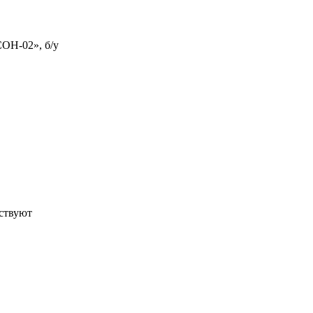
ОН-02», б/у
тствуют