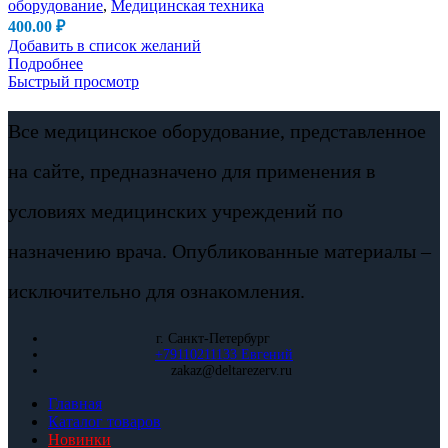
оборудование
,
Медицинская техника
400.00
₽
Добавить в список желаний
Подробнее
Быстрый просмотр
Все медицинское оборудование, представленное
на сайте, предназначено для применения в
условиях медицинских учреждений по
назначению врача. Опубликованные материалы –
исключительно для ознакомления.
г. Санкт-Петербург
+79110211133 Евгений
zakaz@deltarezerv.ru
Главная
Каталог товаров
Новинки