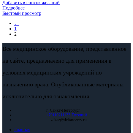
Добавить в список желаний
Подробнее
Быстрый просмотр
←
1
2
Все медицинское оборудование, представленное
на сайте, предназначено для применения в
условиях медицинских учреждений по
назначению врача. Опубликованные материалы –
исключительно для ознакомления.
г. Санкт-Петербург
+79110211133 Евгений
zakaz@deltarezerv.ru
Главная