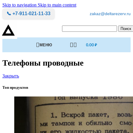
Skip to navigation
Skip to main content
📞 +7-911-021-11-33
zakaz@deltarezerv.ru
Поиск
МЕНЮ
0.00
₽
Телефоны проводные
Закрыть
Топ продуктов