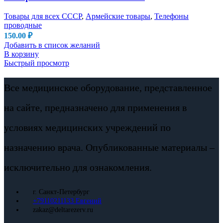
Товары для всех СССР
,
Армейские товары
,
Телефоны
проводные
150.00
₽
Добавить в список желаний
В корзину
Быстрый просмотр
Все медицинское оборудование, представленное
на сайте, предназначено для применения в
условиях медицинских учреждений по
назначению врача. Опубликованные материалы –
исключительно для ознакомления.
г. Санкт-Петербург
+79110211133 Евгений
zakaz@deltarezerv.ru