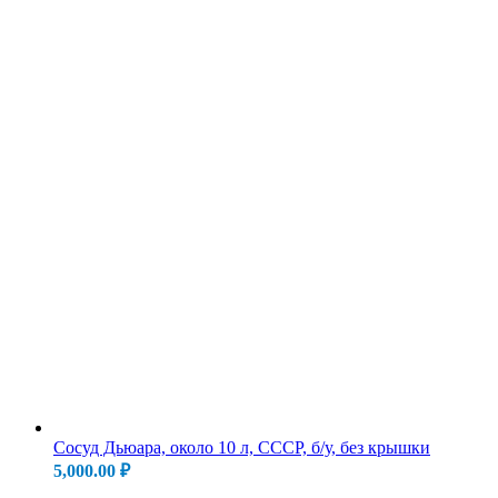
Сосуд Дьюара, около 10 л, СССР, б/у, без крышки
5,000.00
₽