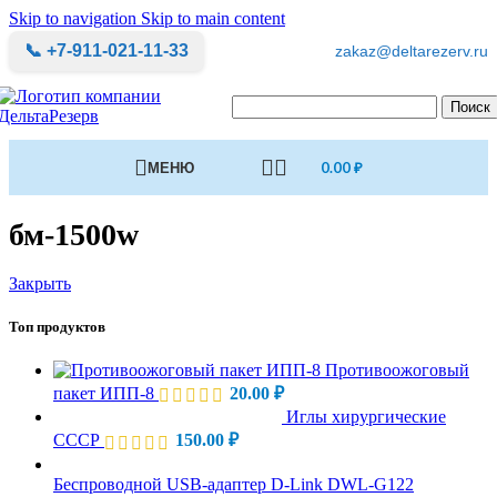
Skip to navigation
Skip to main content
📞 +7-911-021-11-33
zakaz@deltarezerv.ru
Поиск
МЕНЮ
0.00
₽
бм-1500w
Закрыть
Топ продуктов
Противоожоговый
пакет ИПП-8
20.00
₽
Иглы хирургические
СССР
150.00
₽
Беспроводной USB-адаптер D-Link DWL-G122