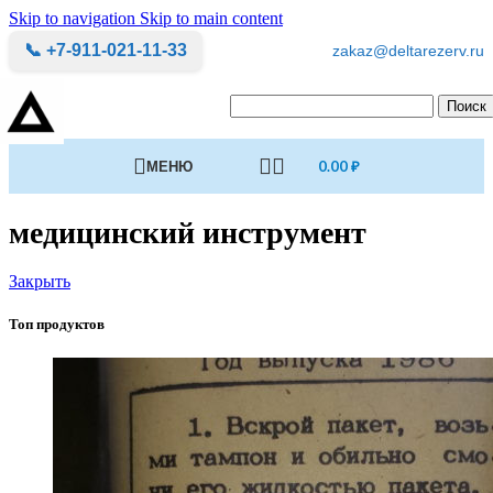
Skip to navigation
Skip to main content
📞 +7-911-021-11-33
zakaz@deltarezerv.ru
Поиск
МЕНЮ
0.00
₽
медицинский инструмент
Закрыть
Топ продуктов