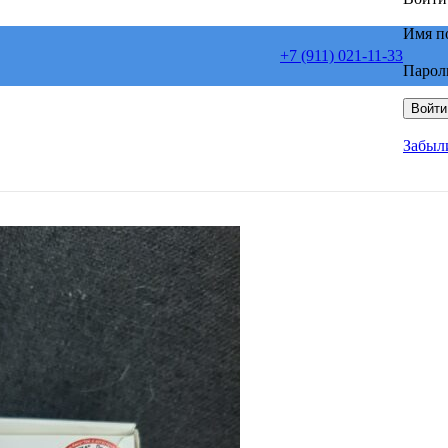
Имя п
+7 (911) 021-11-33
Парол
Войти
Забыл