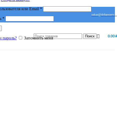
Обязательно
ользователя или Email
*
zakaz@deltarezerv.r
Обязательно
ь
*
0.00
Поиск
и пароль?
Запомнить меня