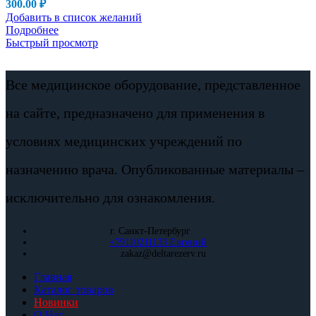
300.00
₽
Добавить в список желаний
Подробнее
Быстрый просмотр
Все медицинское оборудование, представленное
на сайте, предназначено для применения в
условиях медицинских учреждений по
назначению врача. Опубликованные материалы –
исключительно для ознакомления.
г. Санкт-Петербург
+79110211133 Евгений
zakaz@deltarezerv.ru
Главная
Каталог товаров
Новинки
О Нас