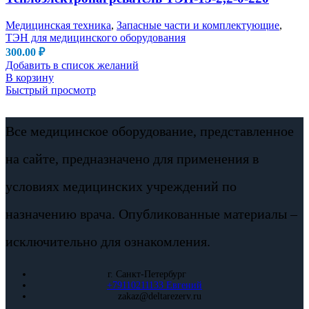
Медицинская техника
,
Запасные части и комплектующие
,
ТЭН для медицинского оборудования
300.00
₽
Добавить в список желаний
В корзину
Быстрый просмотр
Все медицинское оборудование, представленное
на сайте, предназначено для применения в
условиях медицинских учреждений по
назначению врача. Опубликованные материалы –
исключительно для ознакомления.
г. Санкт-Петербург
+79110211133 Евгений
zakaz@deltarezerv.ru