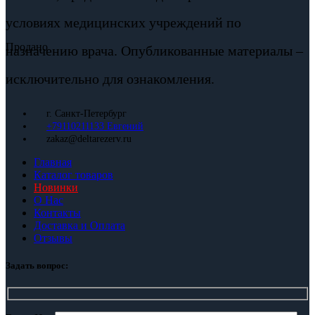
условиях медицинских учреждений по
Продано
назначению врача. Опубликованные материалы –
исключительно для ознакомления.
г. Санкт-Петербург
+79110211133 Евгений
zakaz@deltarezerv.ru
Главная
Каталог товаров
Новинки
О Нас
Контакты
Доставка и Оплата
Отзывы
Задать вопрос: