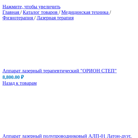
Нажмите, чтобы увеличить
Главная
/
Каталог товаров
/
Медицинская техника
/
Физиотерапия
/
Лазерная терапия
Аппарат лазерный терапевтический "ОРИОН СТЕП"
8,800.00
₽
Назад к товарам
Аппарат лазерный полупроводниковый АЛП-01 Латон-дуэт,