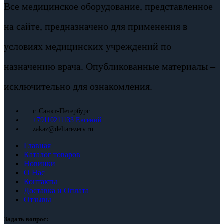
Все медицинское оборудование, представленное
на сайте, предназначено для применения в
условиях медицинских учреждений по
назначению врача. Опубликованные материалы –
исключительно для ознакомления.
г. Санкт-Петербург
+79110211133 Евгений
zakaz@deltarezerv.ru
Главная
Каталог товаров
Новинки
О Нас
Контакты
Доставка и Оплата
Отзывы
Задать вопрос: