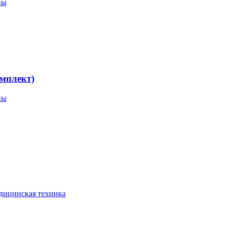
пы
мплект)
пы
дицинская техника