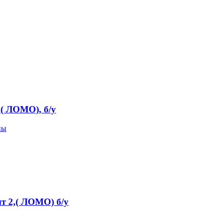
( ЛОМО), б/у
пы
 2,( ЛОМО) б/у