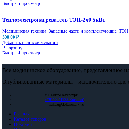
Быстрый просмотр
Теплоэлектронагреватель ТЭН-2х0,5кВт
Медицинская техника
,
Запасные части и комплектующие
,
ТЭН 
300.00
₽
Добавить в список желаний
В корзину
Быстрый просмотр
Все медицинское оборудование, представленное н
Опубликованные материалы – исключительно для 
г. Санкт-Петербург
+79110211133 Евгений
zakaz@deltarezerv.ru
Главная
Каталог товаров
Новинки