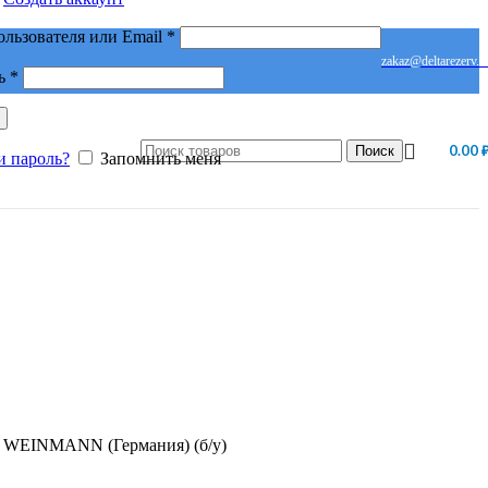
Обязательно
ользователя или Email
*
zakaz@deltarezerv.r
Обязательно
ь
*
0.00
Поиск
и пароль?
Запомнить меня
 WEINMANN (Германия) (б/у)