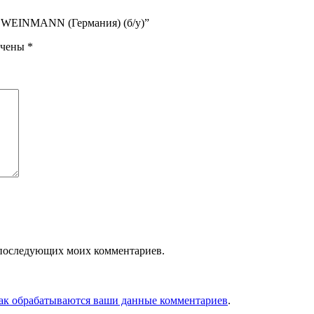
р WEINMANN (Германия) (б/у)”
ечены
*
ля последующих моих комментариев.
как обрабатываются ваши данные комментариев
.