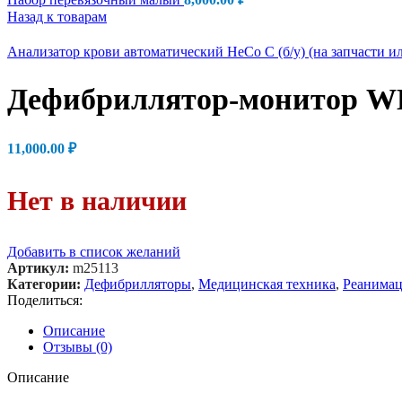
Назад к товарам
Анализатор крови автоматический HeCo C (б/у) (на запчасти и
Дефибриллятор-монитор WE
11,000.00
₽
Нет в наличии
Добавить в список желаний
Артикул:
m25113
Категории:
Дефибрилляторы
,
Медицинская техника
,
Реанимац
Поделиться:
Описание
Отзывы (0)
Описание