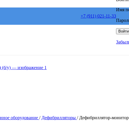
Имя п
+7 (911) 021-11-33
Парол
Войти
Забыл
нное оборудование
/
Дефибрилляторы
/
Дефибриллятор-монитор