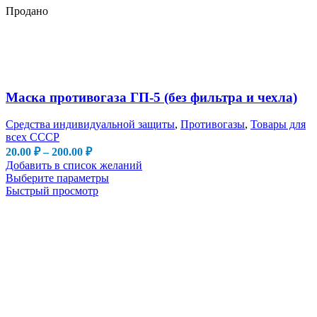
Продано
Маска противогаза ГП-5 (без фильтра и чехла)
Средства индивидуальной защиты
,
Противогазы
,
Товары для
всех СССР
Диапазон
20.00
₽
–
200.00
₽
цен:
Добавить в список желаний
20.00 ₽
Этот
Выберите параметры
–
товар
Быстрый просмотр
имеет
200.00 ₽
несколько
вариаций.
Опции
можно
выбрать
на
странице
товара.