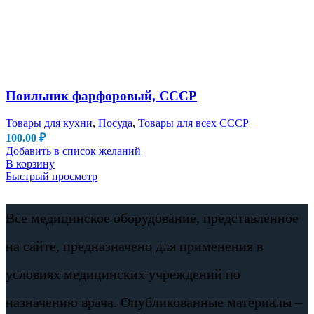
Поильник фарфоровый, СССР
Товары для кухни
,
Посуда
,
Товары для всех СССР
100.00
₽
Добавить в список желаний
В корзину
Быстрый просмотр
Все медицинское оборудование, представленное
на сайте, предназначено для применения в
условиях медицинских учреждений по
назначению врача. Опубликованные материалы –