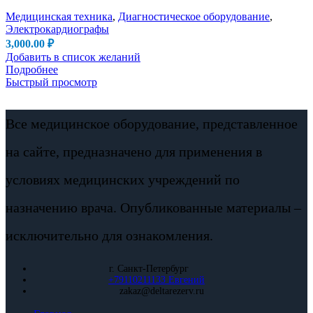
Медицинская техника
,
Диагностическое оборудование
,
Электрокардиографы
3,000.00
₽
Добавить в список желаний
Подробнее
Быстрый просмотр
Все медицинское оборудование, представленное
на сайте, предназначено для применения в
условиях медицинских учреждений по
назначению врача. Опубликованные материалы –
исключительно для ознакомления.
г. Санкт-Петербург
+79110211133 Евгений
zakaz@deltarezerv.ru