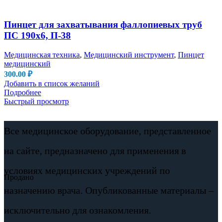
Пинцет для захватывания фаллопиевых труб
ПС 190х6, П-38
Медицинская техника
,
Медицинский инструмент
,
Пинцет
медицинский
300.00
₽
Добавить в список желаний
Подробнее
Быстрый просмотр
Все медицинское оборудование, представленное
на сайте, предназначено для применения в
условиях медицинских учреждений по
Продано
назначению врача. Опубликованные материалы –
исключительно для ознакомления.