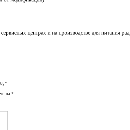
 сервисных центрах и на производстве для питания р
б/у”
ечены
*