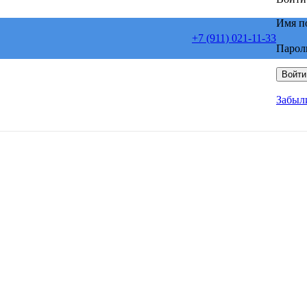
Имя п
+7 (911) 021-11-33
Парол
Войти
Забыл