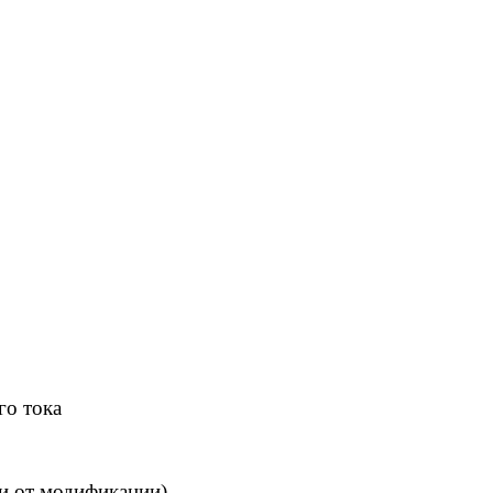
го тока
ти от модификации)