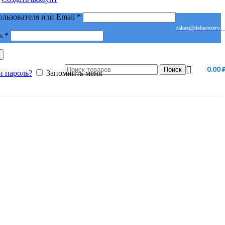
Обязательно
ользователя или Email
*
zakaz@deltarezerv.r
Обязательно
ь
*
0.00
Поиск
и пароль?
Запомнить меня