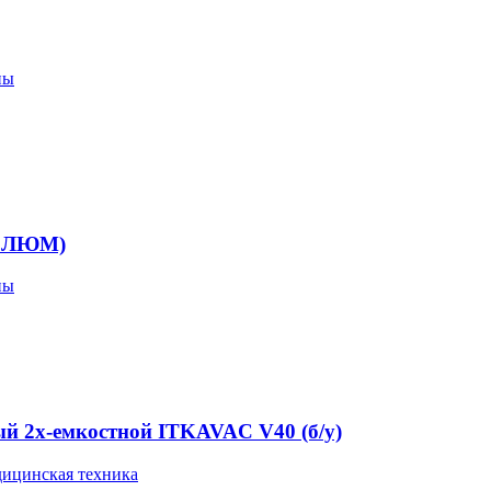
пы
. ЛЮМ)
пы
й 2х-емкостной ITKAVAC V40 (б/у)
ицинская техника