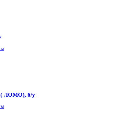
у
пы
( ЛОМО), б/у
пы