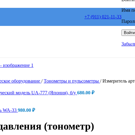
Имя п
+7 (911) 021-11-33
Парол
Войти
Забыл
еское оборудование
/
Тонометры и пульсометры
/
Измеритель арт
ический модель UA-777 (Япония), б/у
680.00
₽
ль WA-33
980.00
₽
давления (тонометр)