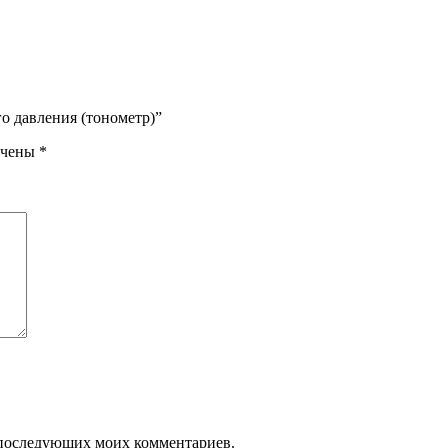
го давления (тонометр)”
ечены
*
ля последующих моих комментариев.