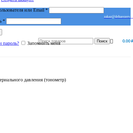
Обязательно
ользователя или Email
*
zakaz@deltarezerv.r
Обязательно
ь
*
0.00
Поиск
и пароль?
Запомнить меня
ериального давления (тонометр)