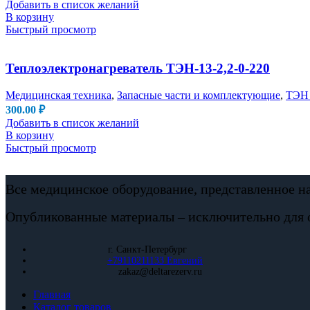
Добавить в список желаний
В корзину
Быстрый просмотр
Теплоэлектронагреватель ТЭН-13-2,2-0-220
Медицинская техника
,
Запасные части и комплектующие
,
ТЭН 
300.00
₽
Добавить в список желаний
В корзину
Быстрый просмотр
Все медицинское оборудование, представленное н
Опубликованные материалы – исключительно для 
г. Санкт-Петербург
+79110211133 Евгений
zakaz@deltarezerv.ru
Главная
Каталог товаров