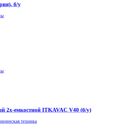
я), б/у
пы
пы
й 2х-емкостной ITKAVAC V40 (б/у)
ицинская техника