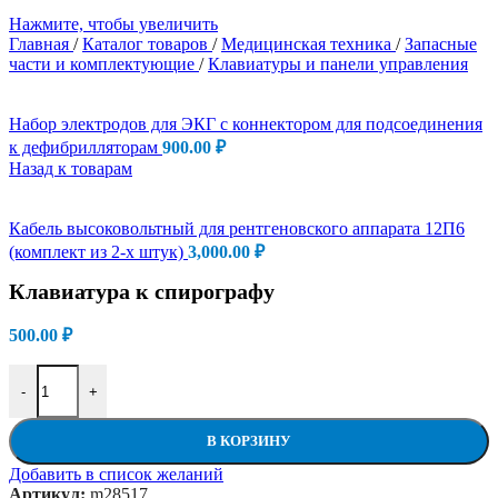
Нажмите, чтобы увеличить
Главная
/
Каталог товаров
/
Медицинская техника
/
Запасные
части и комплектующие
/
Клавиатуры и панели управления
Набор электродов для ЭКГ с коннектором для подсоединения
к дефибрилляторам
900.00
₽
Назад к товарам
Кабель высоковольтный для рентгеновского аппарата 12П6
(комплект из 2-х штук)
3,000.00
₽
Клавиатура к спирографу
500.00
₽
Количество товара Клавиатура к спирографу
-
+
В КОРЗИНУ
Добавить в список желаний
Артикул:
m28517