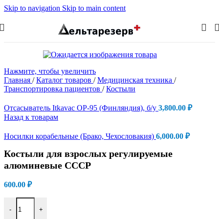
Skip to navigation
Skip to main content
Нажмите, чтобы увеличить
Главная
/
Каталог товаров
/
Медицинская техника
/
Транспортировка пациентов
/
Костыли
Отсасыватель Itkavac OP-95 (Финляндия), б/у
3,800.00
₽
Назад к товарам
Носилки корабельные (Брако, Чехословакия)
6,000.00
₽
Костыли для взрослых регулируемые
алюминевые СССР
600.00
₽
Количество товара Костыли для взрослых регулируемые алюм
-
+