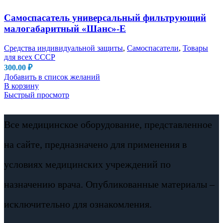
Самоспасатель универсальный фильтрующий
малогабаритный «Шанс»-Е
Средства индивидуальной защиты
,
Самоспасатели
,
Товары
для всех СССР
300.00
₽
Добавить в список желаний
В корзину
Быстрый просмотр
Все медицинское оборудование, представленное
на сайте, предназначено для применения в
условиях медицинских учреждений по
назначению врача. Опубликованные материалы –
исключительно для ознакомления.