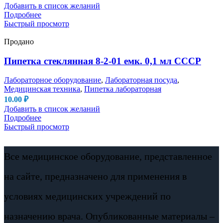
Добавить в список желаний
Подробнее
Быстрый просмотр
Продано
Пипетка стеклянная 8-2-01 емк. 0,1 мл СССР
Лабораторное оборудование
,
Лабораторная посуда
,
Медицинская техника
,
Пипетка лабораторная
10.00
₽
Добавить в список желаний
Подробнее
Быстрый просмотр
Все медицинское оборудование, представленное
на сайте, предназначено для применения в
условиях медицинских учреждений по
назначению врача. Опубликованные материалы –