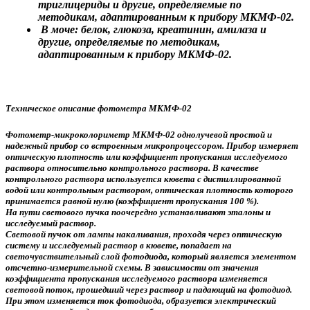
триглицериды и другие, определяемые по
методикам, адаптированным к прибору МКМФ-02.
В моче: белок, глюкоза, креатинин, амилаза и
другие, определяемые по методикам,
адаптированным к прибору МКМФ-02.
Техническое описание фотометра МКМФ-02
Фотометр-микроколориметр МКМФ-02 однолучевой простой и
надежный прибор со встроенным микропроцессором. Прибор измеряет
оптическую плотность или коэффициент пропускания исследуемого
раствора относительно контрольного раствора. В качестве
контрольного раствора используется кювета с дистиллированной
водой или контрольным раствором, оптическая плотность которого
принимается равной нулю (коэффициент пропускания 100 %).
На пути светового пучка поочередно устанавливают эталоны и
исследуемый раствор.
Световой пучок от лампы накаливания, проходя через оптическую
систему и исследуемый раствор в кювете, попадает на
светочувствительный слой фотодиода, который является элементом
отсчетно-измерительной схемы. В зависимости от значения
коэффициента пропускания исследуемого раствора изменяется
световой поток, прошедший через раствор и падающий на фотодиод.
При этом изменяется ток фотодиода, образуется электрический