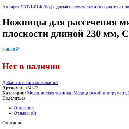
Аппарат УЗТ-1-01Ф (б/у) с двумя излучателями (излучатели но
Ножницы для рассечения мя
плоскости длиной 230 мм,
350.00
₽
Нет в наличии
Добавить в список желаний
Артикул:
m74377
Категории:
Медицинская техника
,
Медицинский инструмент
,
Поделиться:
Описание
Отзывы (0)
Описание