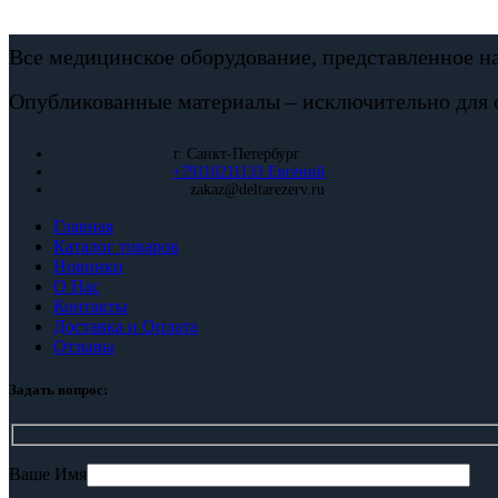
Все медицинское оборудование, представленное н
Опубликованные материалы – исключительно для 
г. Санкт-Петербург
+79110211133 Евгений
zakaz@deltarezerv.ru
Главная
Каталог товаров
Новинки
О Нас
Контакты
Доставка и Оплата
Отзывы
Задать вопрос:
Ваше Имя