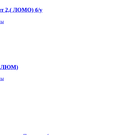
 2,( ЛОМО) б/у
пы
. ЛЮМ)
пы