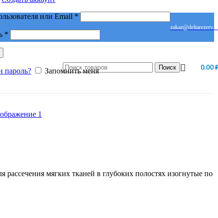
Обязательно
ользователя или Email
*
zakaz@deltarezerv.r
Обязательно
ь
*
0.00
Поиск
и пароль?
Запомнить меня
 рассечения мягких тканей в глубоких полостях изогнутые по