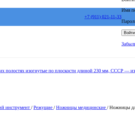
Имя п
+7 (911) 021-11-33
Парол
Войти
Забыл
ий инструмент
/
Режущие
/
Ножницы медицинские
/
Ножницы для