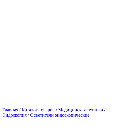
Главная
/
Каталог товаров
/
Медицинская техника
/
Эндоскопия
/
Осветители эндоскопические