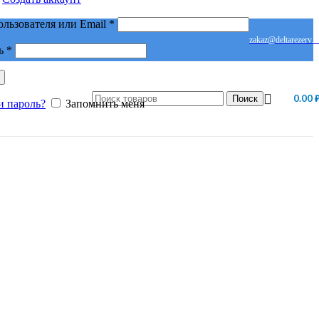
Обязательно
ользователя или Email
*
zakaz@deltarezerv.r
Обязательно
ь
*
0.00
Поиск
и пароль?
Запомнить меня