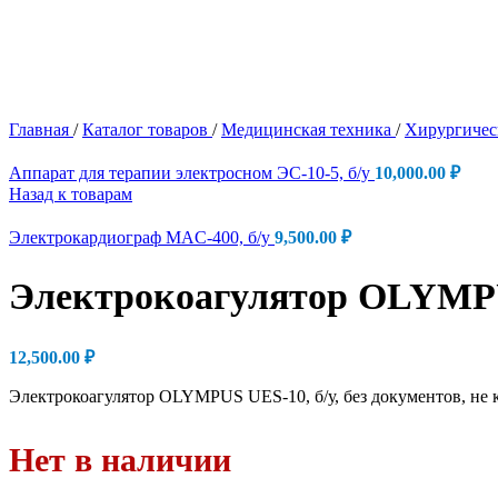
Главная
/
Каталог товаров
/
Медицинская техника
/
Хирургичес
Аппарат для терапии электросном ЭС-10-5, б/у
10,000.00
₽
Назад к товарам
Электрокардиограф MAC-400, б/у
9,500.00
₽
Электрокоагулятор OLYMPUS
12,500.00
₽
Электрокоагулятор OLYMPUS UES-10, б/у, без документов, не ко
Нет в наличии