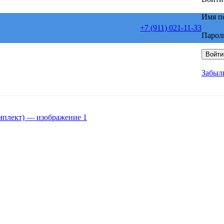
Имя п
+7 (911) 021-11-33
Парол
Войти
Забыл