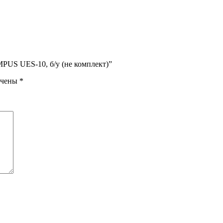
MPUS UES-10, б/у (не комплект)”
ечены
*