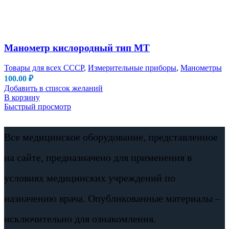
Манометр кислородный тип МТ
Товары для всех СССР
,
Измерительные приборы
,
Манометры
100.00
₽
Добавить в список желаний
В корзину
Быстрый просмотр
Все медицинское оборудование, представленное
на сайте, предназначено для применения в
условиях медицинских учреждений по
назначению врача. Опубликованные материалы –
исключительно для ознакомления.