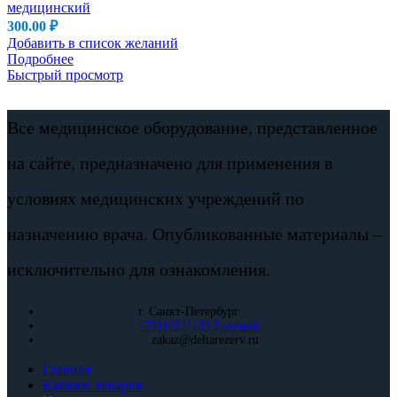
медицинский
300.00
₽
Добавить в список желаний
Подробнее
Быстрый просмотр
Все медицинское оборудование, представленное
на сайте, предназначено для применения в
условиях медицинских учреждений по
назначению врача. Опубликованные материалы –
исключительно для ознакомления.
г. Санкт-Петербург
+79110211133 Евгений
zakaz@deltarezerv.ru
Главная
Каталог товаров