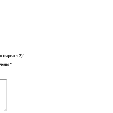
 (вариант 2)”
ечены
*