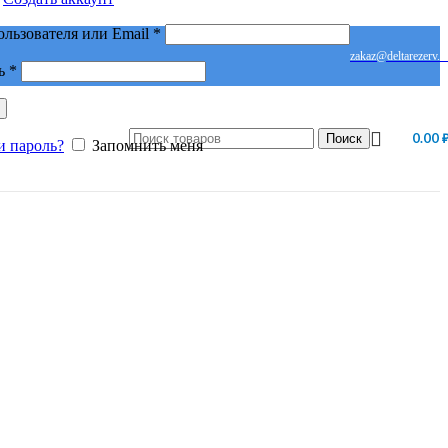
Обязательно
ользователя или Email
*
zakaz@deltarezerv.r
Обязательно
ь
*
0.00
Поиск
и пароль?
Запомнить меня