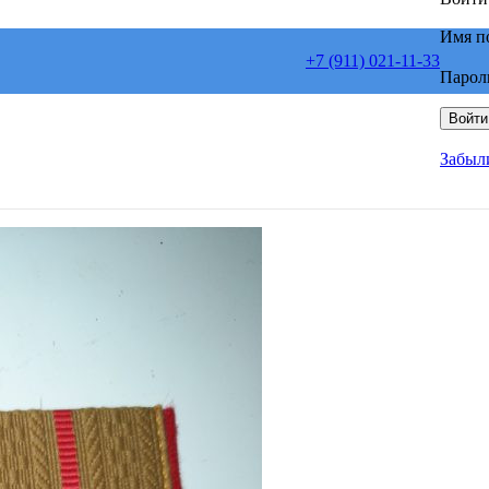
Имя п
+7 (911) 021-11-33
Парол
Войти
Забыл