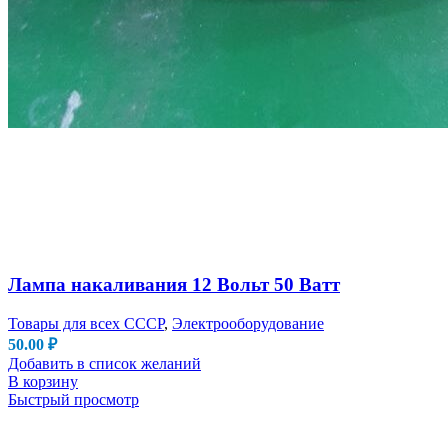
Лампа накаливания 12 Вольт 50 Ватт
Товары для всех СССР
,
Электрооборудование
50.00
₽
Добавить в список желаний
В корзину
Быстрый просмотр