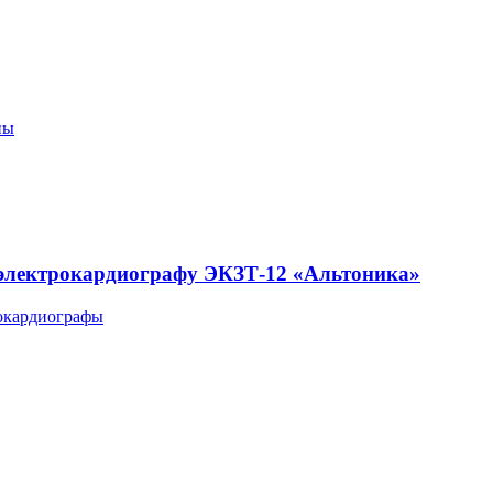
пы
 электрокардиографу ЭКЗТ-12 «Альтоника»
окардиографы