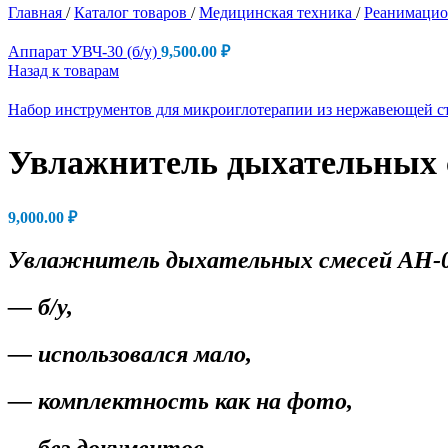
Главная
/
Каталог товаров
/
Медицинская техника
/
Реанимацио
Аппарат УВЧ-30 (б/у)
9,500.00
₽
Назад к товарам
Набор инструментов для микроиглотерапии из нержавеющей с
Увлажнитель дыхательных с
9,000.00
₽
Увлажнитель дыхательных смесей АН-
— б/у,
— использовался мало,
— комплектность как на фото,