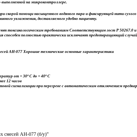
 выполненной на микроконтроллере.
при скорой помощи насыщенного водяного пара и фиксирующей нити сухого
ивного увлажнения, доставляемого удобно пациенту.
уют токсикологическим требованиям Соответствующим гост Р 50267.0 и
ия способен полностью практически исключают предотвращающий случай
есей АН-077 Хорошие технические основные характеристики
атур от + 30º С до + 40º С
ее 12 часов
вой сигнализации при перегреве с автоматическим отключением предварит
х смесей АН-077 (б/у)”