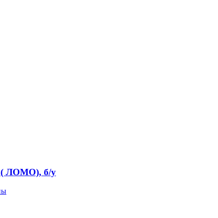
( ЛОМО), б/у
пы