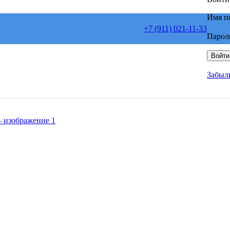
Имя п
+7 (911) 021-11-33
Парол
Войти
Забыл