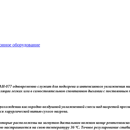
онное оборудование
Н-077 одновременно служит для подогрева и интенсивного увлажнения н
ляции легких или в самостоятельном спонтанном дыхании с постоянным 
рохождении кислородно-воздушной увлажненной смеси над нагретой пресн
я хирургической нитью сухого нагрева.
торые расположены на загнутом дистальном ножном конце рентгеновской 
 настраивается на свою температуру 36 ºС. Точное регулирование ста