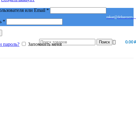
Обязательно
ользователя или Email
*
zakaz@deltarezerv.r
Обязательно
ь
*
0.00
Поиск
и пароль?
Запомнить меня