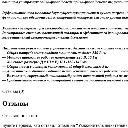
помощью ультразвуковой цифровой следящей цифровой системы, успешно
Эффективное использование двух существующих систем сухого нагрева (
функционально обеспечивает электронный контроль высокого уровня акт
Технические параметры электробезопасности максимально соответств
Электронные системы постоянной изоляции и эффективного дренирован
нагревательный электронагревательный элемент.
Нагреваемый увлажнитель управляемых дыхательных лекарственных см
— Общая потребляемая входная мощность не более 250 В.А.
— Мощное питающее рабочее напряжение 220 В, 50 Гц
— Линейные размеры (Д х Ш х В) 181х160х142 мм
— Общая масса с оснащен увлажняющей общей емкостью 5 кг
— Динамический диапазон одновременно устанавливаемых рабочих темпер
— Возможен непрерывный нештатный режим автономной работы не мен
— Срабатывание тревожной аварийной световой и оснащен звуковой свето
Отзывы (0)
Отзывы
Отзывов пока нет.
Будьте первым, кто оставил отзыв на “Увлажнитель дыхательны