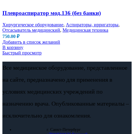
Плевроаспиратор мод.136 (без банки)
Хирургическое оборудование
,
Аспираторы, ирригаторы
,
Отсасыватель медицинский
,
Медицинская техника
750.00
₽
Добавить в список желаний
В корзину
Быстрый просмотр
Все медицинское оборудование, представленное
на сайте, предназначено для применения в
условиях медицинских учреждений по
назначению врача. Опубликованные материалы –
исключительно для ознакомления.
г. Санкт-Петербург