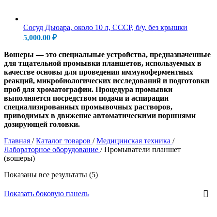
Сосуд Дьюара, около 10 л, СССР, б/у, без крышки
5,000.00
₽
Вошеры — это специальные устройства, предназначенные
для тщательной промывки планшетов, используемых в
качестве основы для проведения иммуноферментных
реакций, микробиологических исследований и подготовки
проб для хроматографии. Процедура промывки
выполняется посредством подачи и аспирации
специализированных промывочных растворов,
приводимых в движение автоматическими поршнями
дозирующей головки.
Главная
/
Каталог товаров
/
Медицинская техника
/
Лабораторное оборудование
/
Промыватели планшет
(вошеры)
Показаны все результаты (5)
Показать боковую панель