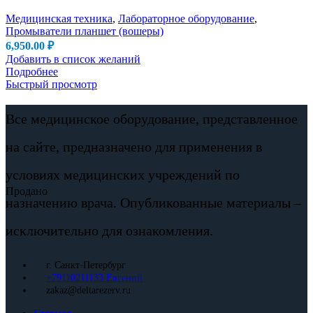
Медицинская техника
,
Лабораторное оборудование
,
Промыватели планшет (вошеры)
6,950.00
₽
Добавить в список желаний
Подробнее
Быстрый просмотр
Все медицинское оборудование, представленное
на сайте, предназначено для применения в
условиях медицинских учреждений по
Продано
назначению врача. Опубликованные материалы –
исключительно для ознакомления.
г. Санкт-Петербург
+79110211133 Евгений
zakaz@deltarezerv.ru