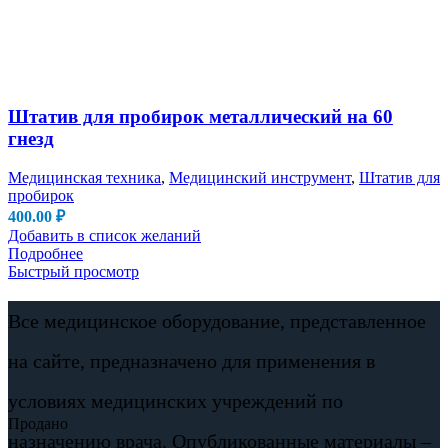
Штатив для пробирок металлический на 60
гнезд
Медицинская техника
,
Медицинский инструмент
,
Штатив для
пробирок
400.00
₽
Добавить в список желаний
Подробнее
Быстрый просмотр
Все медицинское оборудование, представленное
на сайте, предназначено для применения в
условиях медицинских учреждений по
Продано
назначению врача. Опубликованные материалы –