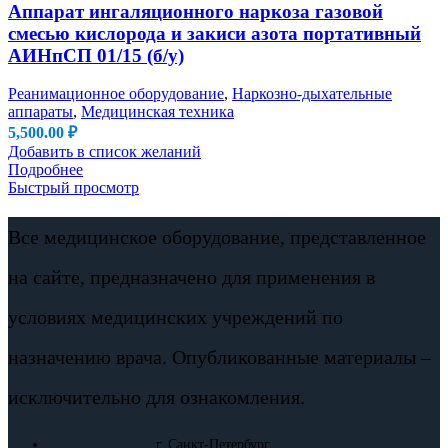
Аппарат ингаляционного наркоза газовой
смесью кислорода и закиси азота портативный
АИНпСП 01/15 (б/у)
Реанимационное оборудование
,
Наркозно-дыхательные
аппараты
,
Медицинская техника
5,500.00
₽
Добавить в список желаний
Подробнее
Быстрый просмотр
Все медицинское оборудование, представленное
на сайте, предназначено для применения в
условиях медицинских учреждений по
назначению врача. Опубликованные материалы –
исключительно для ознакомления.
г. Санкт-Петербург