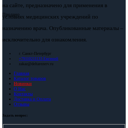
на сайте, предназначено для применения в
Продано
условиях медицинских учреждений по
назначению врача. Опубликованные материалы –
исключительно для ознакомления.
г. Санкт-Петербург
+79110211133 Евгений
zakaz@deltarezerv.ru
Главная
Каталог товаров
Новинки
О Нас
Контакты
Доставка и Оплата
Отзывы
Задать вопрос: