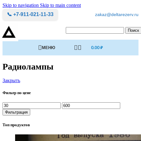
Skip to navigation
Skip to main content
📞 +7-911-021-11-33
zakaz@deltarezerv.ru
Поиск
МЕНЮ
0.00
₽
Радиолампы
Закрыть
Фильтр по цене
Минимальная
Максимальная
цена
цена
Фильтрация
Топ продуктов