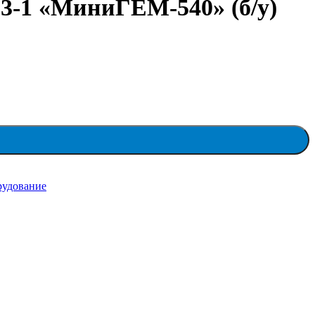
3-1 «МиниГЕМ-540» (б/у)
рудование