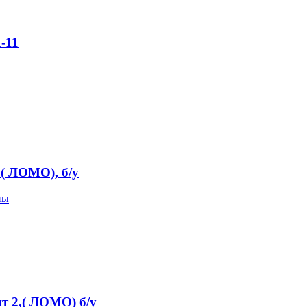
-11
( ЛОМО), б/у
пы
 2,( ЛОМО) б/у