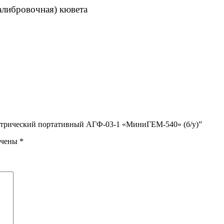
алибровочная) кювета
метрический портативный АГФ-03-1 «МиниГЕМ-540» (б/у)”
ечены
*