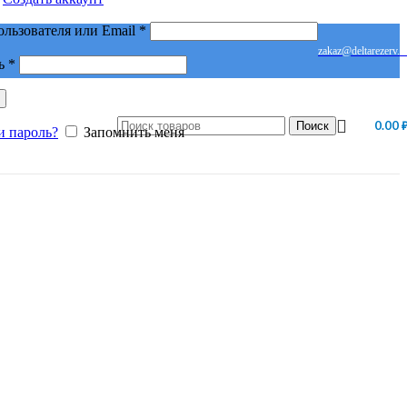
Обязательно
ользователя или Email
*
zakaz@deltarezerv.r
Обязательно
ь
*
0.00
Поиск
и пароль?
Запомнить меня