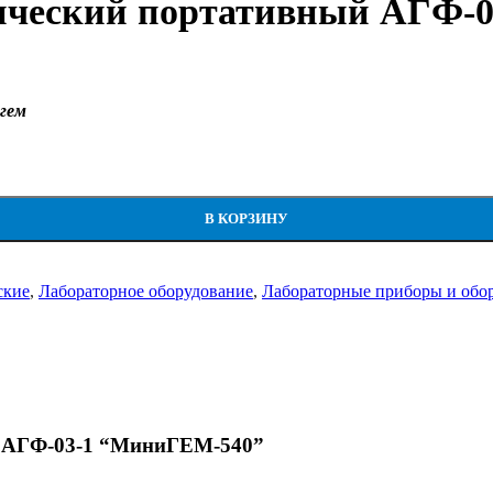
ический портативный АГФ-0
игем
ивный АГФ-03-1 "МиниГЕМ-540" (б/у)
В КОРЗИНУ
ские
,
Лабораторное оборудование
,
Лабораторные приборы и обо
й АГФ-03-1 “МиниГЕМ-540”