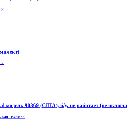
пы
мплект)
пы
 модель 90369 (США), б/у, не работает (не включа
кая техника