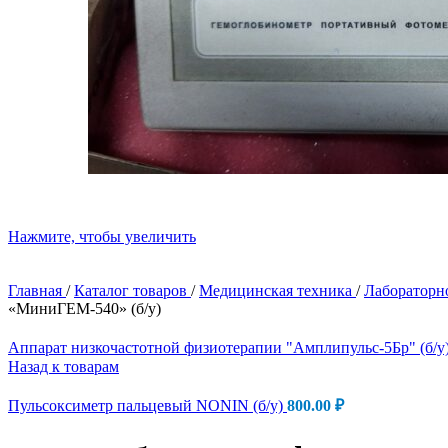
Нажмите, чтобы увеличить
Главная
/
Каталог товаров
/
Медицинская техника
/
Лабораторн
«МиниГЕМ-540» (б/у)
Аппарат низкочастотной физиотерапии "Амплипульс-5Бр" (б/у
Назад к товарам
Пульсоксиметр пальцевый NONIN (б/у)
800.00
₽