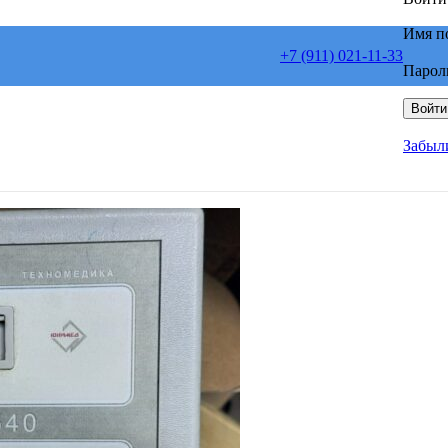
Имя п
+7 (911) 021-11-33
Парол
Войти
Забыл