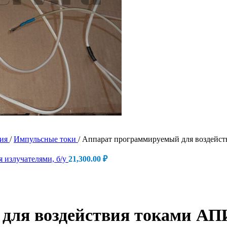
пия
/
Импульсные токи
/
Аппарат программируемый для воздейст
излучателями, б/у
21,300.00
₽
ля воздействия токами АПИ