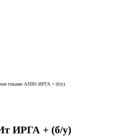
вия токами АПИт ИРГА + (б/у)
т ИРГА + (б/у)