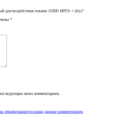
ый для воздействия токами АПИт ИРГА + (б/у)”
ечены
*
ля последующих моих комментариев.
как обрабатываются ваши данные комментариев
.