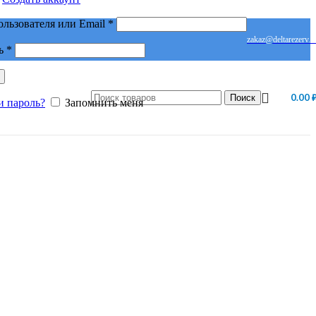
Обязательно
ользователя или Email
*
zakaz@deltarezerv.r
Обязательно
ь
*
0.00
Поиск
и пароль?
Запомнить меня