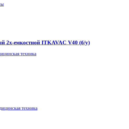
пы
й 2х-емкостной ITKAVAC V40 (б/у)
ицинская техника
дицинская техника