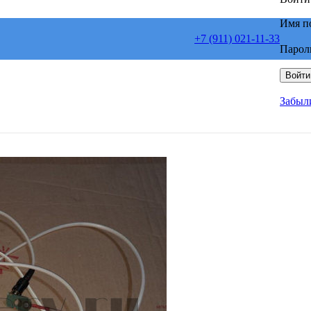
Имя п
+7 (911) 021-11-33
Парол
Войти
Забыл