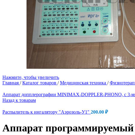
Нажмите, чтобы увеличить
Главная
/
Каталог товаров
/
Медицинская техника
/
Физиотера
Аппарат допплерографии MINIMAX-DOPPLER-PHONO, с 3-мя 
Назад к товарам
Распылитель к ингалятору "Аэрозоль-У1"
200.00
₽
Аппарат программируемый д