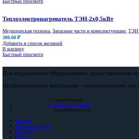
Быстрый просмотр
Теплоэлектронагреватель ТЭН-2х0,5кВт
Медицинская техника
,
Запасные части и комплектующие
,
ТЭН 
300.00
₽
Добавить в список желаний
В корзину
Быстрый просмотр
Все медицинское оборудование, представленное н
Опубликованные материалы – исключительно для 
г. Санкт-Петербург
+79110211133 Евгений
zakaz@deltarezerv.ru
Главная
Каталог товаров
Новинки
О Нас