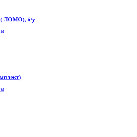
( ЛОМО), б/у
пы
мплект)
пы