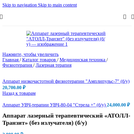
Skip to navigation
Skip to main content
Нажмите, чтобы увеличить
Главная
/
Каталог товаров
/
Медицинская техника
/
Физиотерапия
/
Лазерная терапия
Аппарат низкочастотной физиотерапии "Амплипульс-7" (б/у)
20,700.00
₽
Назад к товарам
Аппарат УВЧ-терапии УВЧ-80-04 "Стрела +" (б/у)
24,000.00
₽
Аппарат лазерный терапевтический «АТОЛЛ-
Транзит» (без излучателя) (б/у)