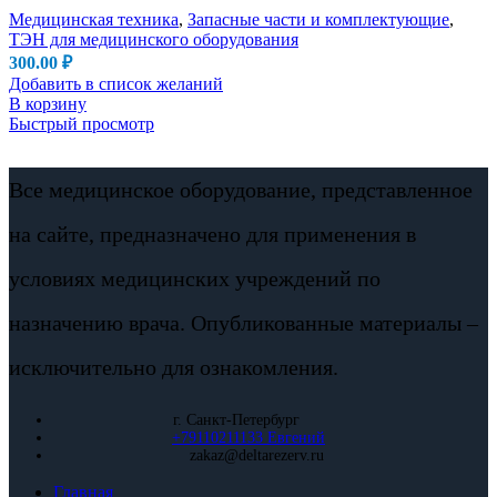
Медицинская техника
,
Запасные части и комплектующие
,
ТЭН для медицинского оборудования
300.00
₽
Добавить в список желаний
В корзину
Быстрый просмотр
Все медицинское оборудование, представленное
на сайте, предназначено для применения в
условиях медицинских учреждений по
назначению врача. Опубликованные материалы –
исключительно для ознакомления.
г. Санкт-Петербург
+79110211133 Евгений
zakaz@deltarezerv.ru
Главная