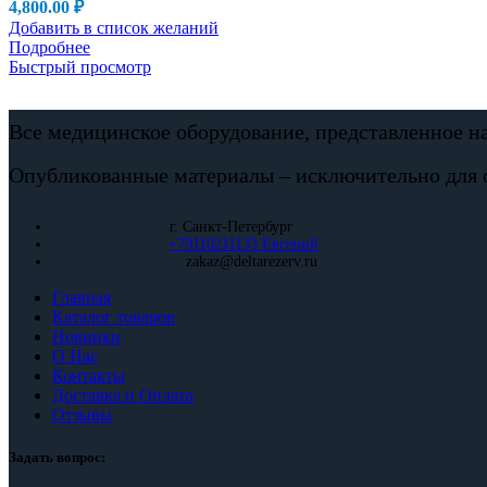
4,800.00
₽
Добавить в список желаний
Подробнее
Быстрый просмотр
Все медицинское оборудование, представленное н
Опубликованные материалы – исключительно для 
г. Санкт-Петербург
+79110211133 Евгений
zakaz@deltarezerv.ru
Главная
Каталог товаров
Новинки
О Нас
Контакты
Доставка и Оплата
Отзывы
Задать вопрос: