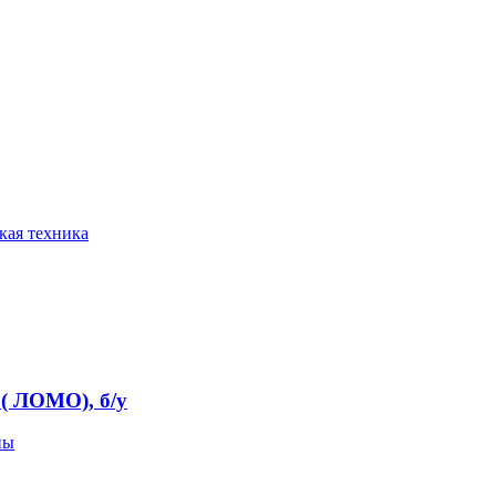
ая техника
( ЛОМО), б/у
пы