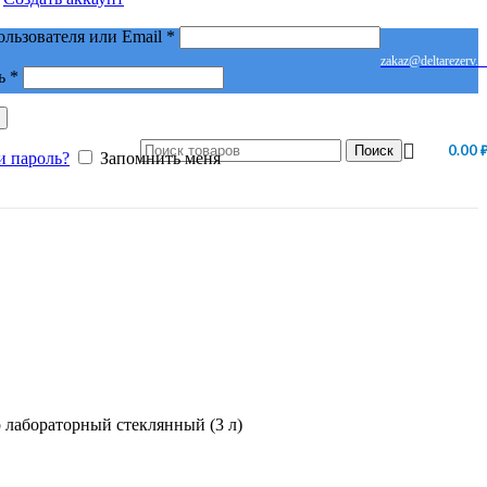
Обязательно
ользователя или Email
*
zakaz@deltarezerv.r
Обязательно
ь
*
0.00
Поиск
и пароль?
Запомнить меня
 лабораторный стеклянный (3 л)