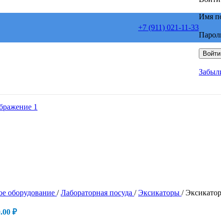
Имя п
+7 (911) 021-11-33
Парол
Войти
Забыл
ое оборудование
/
Лабораторная посуда
/
Эксикаторы
/
Эксикатор
0.00
₽