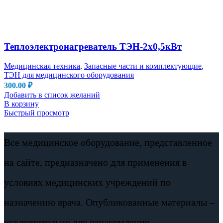
Теплоэлектронагреватель ТЭН-2х0,5кВт
Медицинская техника
,
Запасные части и комплектующие
,
ТЭН для медицинского оборудования
300.00
₽
Добавить в список желаний
В корзину
Быстрый просмотр
Все медицинское оборудование, представленное
на сайте, предназначено для применения в
условиях медицинских учреждений по
назначению врача. Опубликованные материалы –
исключительно для ознакомления.