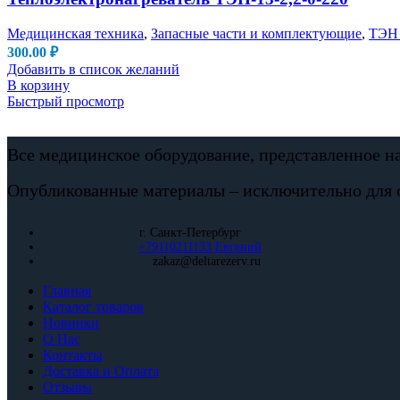
Медицинская техника
,
Запасные части и комплектующие
,
ТЭН 
300.00
₽
Добавить в список желаний
В корзину
Быстрый просмотр
Все медицинское оборудование, представленное н
Опубликованные материалы – исключительно для 
г. Санкт-Петербург
+79110211133 Евгений
zakaz@deltarezerv.ru
Главная
Каталог товаров
Новинки
О Нас
Контакты
Доставка и Оплата
Отзывы