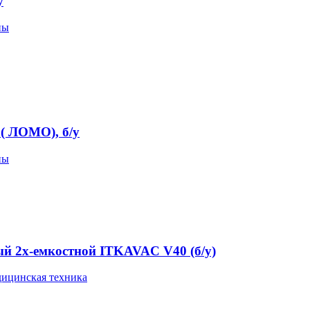
у
пы
( ЛОМО), б/у
пы
й 2х-емкостной ITKAVAC V40 (б/у)
ицинская техника