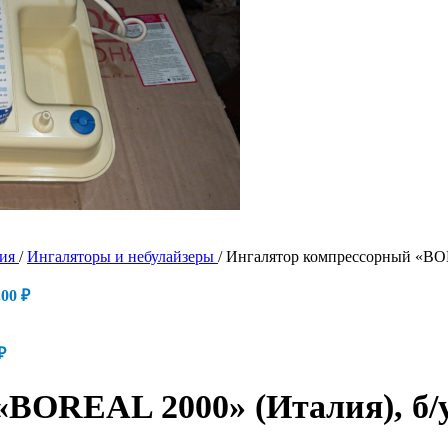
пия
/
Ингаляторы и небулайзеры
/
Ингалятор компрессорный «BOR
.00
₽
₽
BOREAL 2000» (Италия), б/