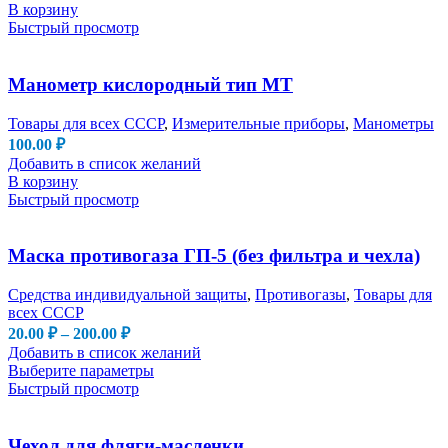
В корзину
Быстрый просмотр
Манометр кислородный тип МТ
Товары для всех СССР
,
Измерительные приборы
,
Манометры
100.00
₽
Добавить в список желаний
В корзину
Быстрый просмотр
Маска противогаза ГП-5 (без фильтра и чехла)
Средства индивидуальной защиты
,
Противогазы
,
Товары для
всех СССР
Диапазон
20.00
₽
–
200.00
₽
цен:
Добавить в список желаний
20.00 ₽
Этот
Выберите параметры
–
товар
Быстрый просмотр
имеет
200.00 ₽
несколько
вариаций.
Чехол для фляги-масленки