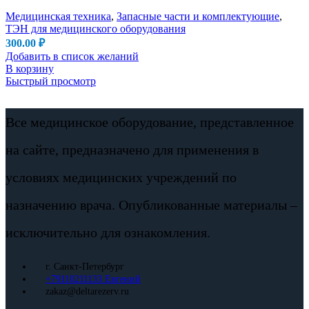
Медицинская техника
,
Запасные части и комплектующие
,
ТЭН для медицинского оборудования
300.00
₽
Добавить в список желаний
В корзину
Быстрый просмотр
Все медицинское оборудование, представленное
на сайте, предназначено для применения в
условиях медицинских учреждений по
назначению врача. Опубликованные материалы –
исключительно для ознакомления.
г. Санкт-Петербург
+79110211133 Евгений
zakaz@deltarezerv.ru