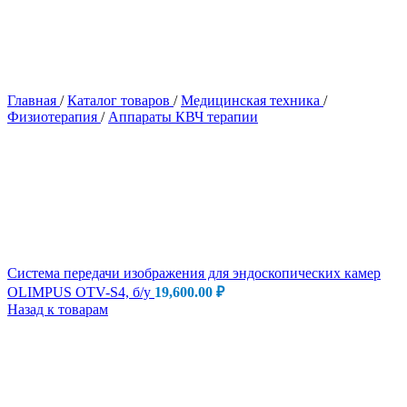
Главная
/
Каталог товаров
/
Медицинская техника
/
Физиотерапия
/
Аппараты КВЧ терапии
Система передачи изображения для эндоскопических камер
OLIMPUS OTV-S4, б/у
19,600.00
₽
Назад к товарам