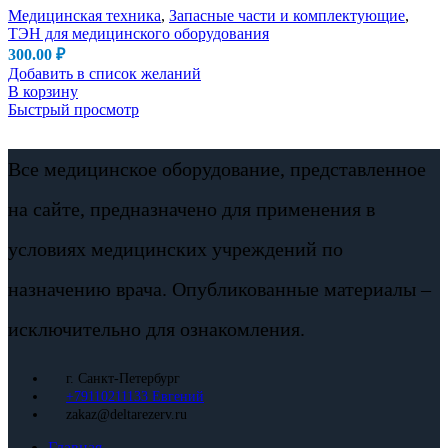
Медицинская техника
,
Запасные части и комплектующие
,
ТЭН для медицинского оборудования
300.00
₽
Добавить в список желаний
В корзину
Быстрый просмотр
Все медицинское оборудование, представленное
на сайте, предназначено для применения в
условиях медицинских учреждений по
назначению врача. Опубликованные материалы –
исключительно для ознакомления.
г. Санкт-Петербург
+79110211133 Евгений
zakaz@deltarezerv.ru
Главная