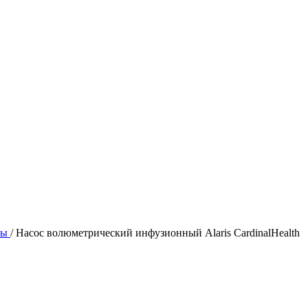
ры
/
Насос волюметрический инфузионный Alaris CardinalHealth