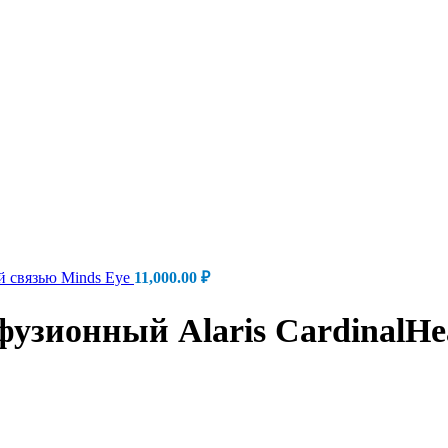
й связью Minds Eye
11,000.00
₽
узионный Alaris CardinalHe
 CardinalHealth (США)