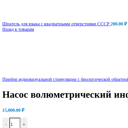
Шпатель для языка с квадратными отверстиями СССР
200.00
₽
Назад к товарам
Прибор аудиовизуальной стимуляции с биологической обратно
Насос волюметрический инф
15,000.00
₽
Количество товара Насос волюметрический инфузионный Alaris
-
+