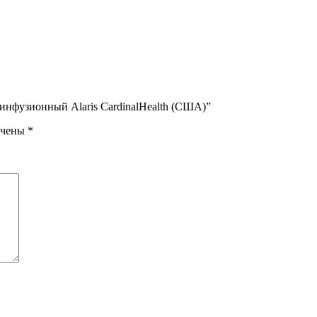
инфузионный Alaris CardinalHealth (США)”
ечены
*