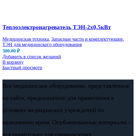
Теплоэлектронагреватель ТЭН-2х0,5кВт
Медицинская техника
,
Запасные части и комплектующие
,
ТЭН для медицинского оборудования
300.00
₽
Добавить в список желаний
В корзину
Быстрый просмотр
Все медицинское оборудование, представленное
на сайте, предназначено для применения в
условиях медицинских учреждений по
назначению врача. Опубликованные материалы –
исключительно для ознакомления.