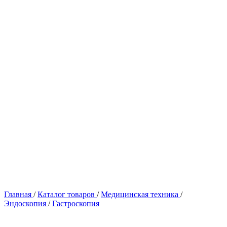
Главная
/
Каталог товаров
/
Медицинская техника
/
Эндоскопия
/
Гастроскопия