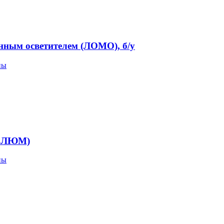
ным осветителем (ЛОМО), б/у
пы
. ЛЮМ)
пы