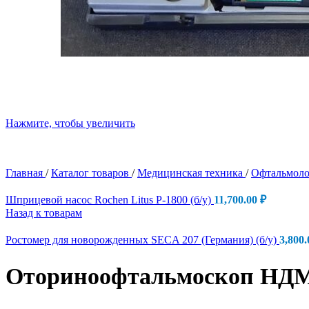
Нажмите, чтобы увеличить
Главная
/
Каталог товаров
/
Медицинская техника
/
Офтальмоло
Шприцевой насос Rochen Litus P-1800 (б/у)
11,700.00
₽
Назад к товарам
Ростомер для новорожденных SECA 207 (Германия) (б/у)
3,800
Оториноофтальмоскоп НДМ 