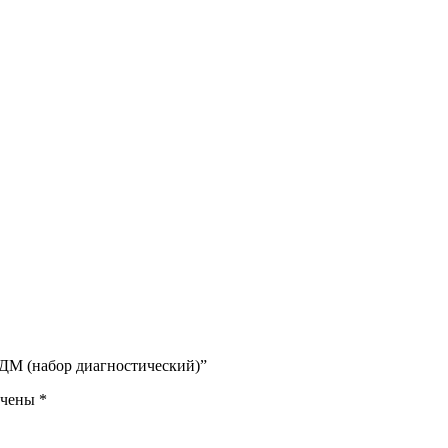
НДМ (набор диагностический)”
ечены
*