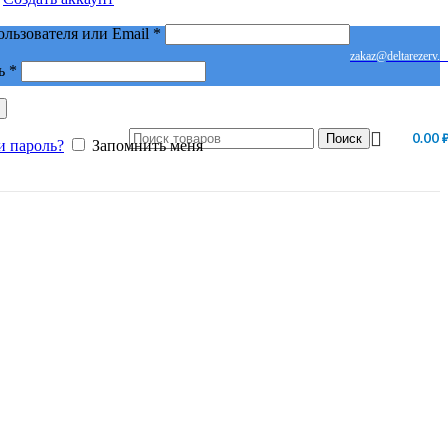
Обязательно
ользователя или Email
*
zakaz@deltarezerv.r
Обязательно
ь
*
0.00
Поиск
и пароль?
Запомнить меня