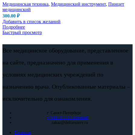
Медицинская техника
,
Медицинский инструмент
,
Пинцет
медицинский
300.00
₽
Добавить в список желаний
Подробнее
Быстрый просмотр
Все медицинское оборудование, представленное
на сайте, предназначено для применения в
условиях медицинских учреждений по
назначению врача. Опубликованные материалы –
исключительно для ознакомления.
г. Санкт-Петербург
+79110211133 Евгений
zakaz@deltarezerv.ru
Главная