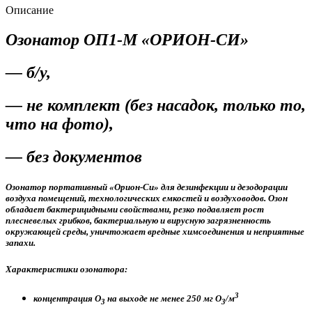
Описание
Озонатор ОП1-М «ОРИОН-СИ»
— б/у,
— не комплект (без насадок, только то,
что на фото),
— без документов
Озонатор портативный «Орион-Си» для дезинфекции и дезодорации
воздуха помещений, технологических емкостей и воздуховодов.
Озон
обладает бактерицидными свойствами, резко подавляет рост
плесневелых грибков, бактериальную и вирусную загрязненность
окружающей среды, уничтожает вредные химсоединения и неприятные
запахи.
Характеристики озонатора:
3
концентрация О
на выходе не менее 250 мг О
/м
3
3