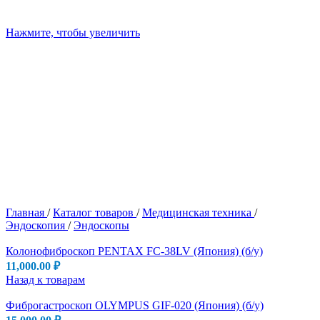
Нажмите, чтобы увеличить
Главная
/
Каталог товаров
/
Медицинская техника
/
Эндоскопия
/
Эндоскопы
Колонофиброскоп PENTAX FC-38LV (Япония) (б/у)
11,000.00
₽
Назад к товарам
Фиброгастроскоп OLYMPUS GIF-020 (Япония) (б/у)