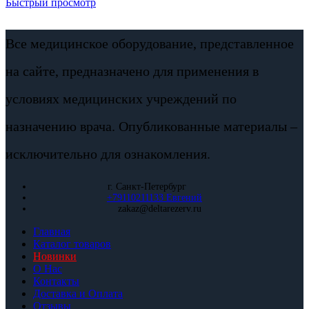
Быстрый просмотр
Все медицинское оборудование, представленное
на сайте, предназначено для применения в
условиях медицинских учреждений по
назначению врача. Опубликованные материалы –
исключительно для ознакомления.
г. Санкт-Петербург
+79110211133 Евгений
zakaz@deltarezerv.ru
Главная
Каталог товаров
Новинки
О Нас
Контакты
Доставка и Оплата
Отзывы